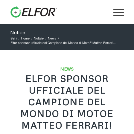
Notizie
Sei in:
Home
/
Notizie
/
News
/
Elfor sponsor ufficiale del Campione del Mondo di MotoE Matteo Ferrari...
NEWS
ELFOR SPONSOR
UFFICIALE DEL
CAMPIONE DEL
MONDO DI MOTOE
MATTEO FERRARI!