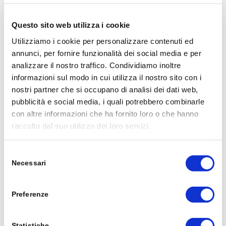
campionato del mondo della classe MotoE
con il team Trentino Gresini MotoE, ottiene
Questo sito web utilizza i cookie
due vittorie a Misano. Conquistando il primo
Utilizziamo i cookie per personalizzare contenuti ed
titolo mondiale di MotoE, nel 2020 correrà
annunci, per fornire funzionalità dei social media e per
ancora con lo stesso team, il Team Gresini, il
analizzare il nostro traffico. Condividiamo inoltre
compagno di squadra sarà Alessandro
informazioni sul modo in cui utilizza il nostro sito con i
nostri partner che si occupano di analisi dei dati web,
Zaccone. Gareggerà anche in Moto2 in
pubblicità e social media, i quali potrebbero combinarle
alcune gare.
con altre informazioni che ha fornito loro o che hanno
raccolto dal suo utilizzo dei loro servizi.
Selezione
Necessari
del
consenso
15 GENNAIO 2020
Preferenze
Statistiche