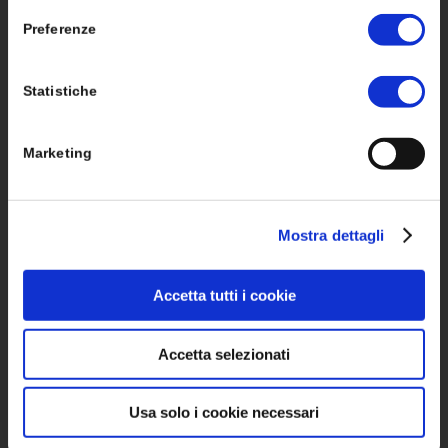
Storage Sistemi di Accumulo
Preferenze
Strutture di fissaggio
Accessori Elettrici
Statistiche
Marketing
SOLUZIONI
Mostra dettagli
Monitoraggio
Accetta tutti i cookie
Sistemi ad Isola Stand Alone
Accetta selezionati
Mobilità Elettrica
Pompe di Calore
Usa solo i cookie necessari
Energy Sharing