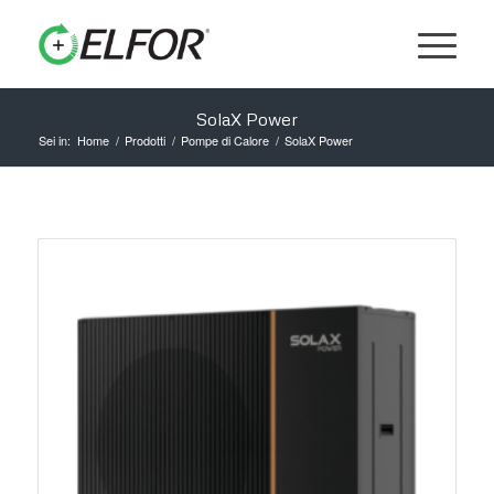
SolaX Power
Sei in:
Home
/
Prodotti
/
Pompe di Calore
/
SolaX Power