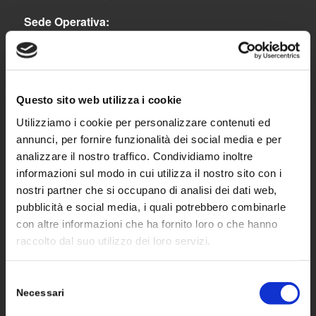
Sede Operativa:
Via Lavoratori Autobianchi, 1 – Strada 8 – Edificio
22/F | 20832 | Desio (MB)
Tel. 0362 1900443
Questo sito web utilizza i cookie
Fax 0362.1400333
Utilizziamo i cookie per personalizzare contenuti ed
annunci, per fornire funzionalità dei social media e per
analizzare il nostro traffico. Condividiamo inoltre
informazioni sul modo in cui utilizza il nostro sito con i
nostri partner che si occupano di analisi dei dati web,
SOLUZIONI
pubblicità e social media, i quali potrebbero combinarle
con altre informazioni che ha fornito loro o che hanno
raccolto dal suo utilizzo dei loro servizi.
Moduli
Inverter
Selezione
Necessari
del
Ottimizzatori di potenza
consenso