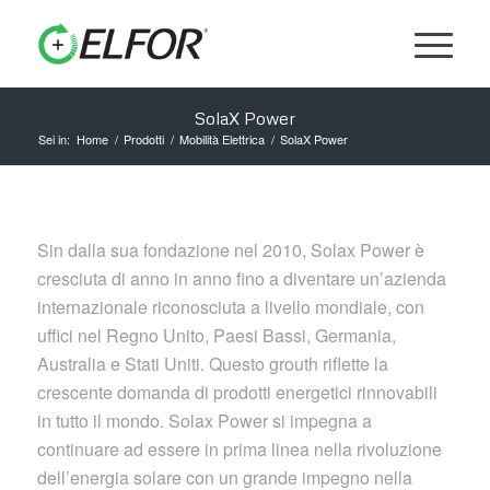
SolaX Power
Sei in:
Home
/
Prodotti
/
Mobilità Elettrica
/
SolaX Power
Sin dalla sua fondazione nel 2010, Solax Power è
cresciuta di anno in anno fino a diventare un’azienda
internazionale riconosciuta a livello mondiale, con
uffici nel Regno Unito, Paesi Bassi, Germania,
Australia e Stati Uniti. Questo grouth riflette la
crescente domanda di prodotti energetici rinnovabili
in tutto il mondo. Solax Power si impegna a
continuare ad essere in prima linea nella rivoluzione
dell’energia solare con un grande impegno nella