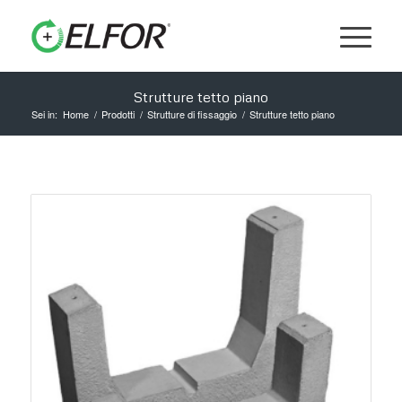
Strutture tetto piano
Sei in:
Home
/
Prodotti
/
Strutture di fissaggio
/
Strutture tetto piano