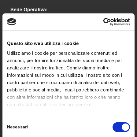
Sede Operativa:
Via Lavoratori Autobianchi, 1 – Strada 8 – Edificio
22/F | 20832 | Desio (MB)
Tel. 0362 1900443
Questo sito web utilizza i cookie
Fax 0362.1400333
Utilizziamo i cookie per personalizzare contenuti ed
annunci, per fornire funzionalità dei social media e per
analizzare il nostro traffico. Condividiamo inoltre
informazioni sul modo in cui utilizza il nostro sito con i
nostri partner che si occupano di analisi dei dati web,
SOLUZIONI
pubblicità e social media, i quali potrebbero combinarle
con altre informazioni che ha fornito loro o che hanno
raccolto dal suo utilizzo dei loro servizi.
Moduli
Inverter
Selezione
Necessari
del
Ottimizzatori di potenza
consenso