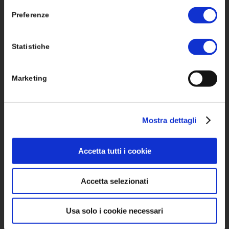
Storage Sistemi di Accumulo
Preferenze
Strutture di fissaggio
Accessori Elettrici
Statistiche
Marketing
SOLUZIONI
Mostra dettagli
Monitoraggio
Accetta tutti i cookie
Sistemi ad Isola Stand Alone
Accetta selezionati
Mobilità Elettrica
Pompe di Calore
Usa solo i cookie necessari
Energy Sharing