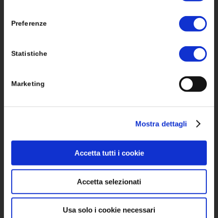
Ottimizzatori di potenza
consenso
Preferenze
Storage Sistemi di Accumulo
Strutture di fissaggio
Statistiche
Accessori Elettrici
Marketing
Mostra dettagli
SOLUZIONI
Accetta tutti i cookie
Monitoraggio
Sistemi ad Isola Stand Alone
Accetta selezionati
Mobilità Elettrica
Usa solo i cookie necessari
Pompe di Calore