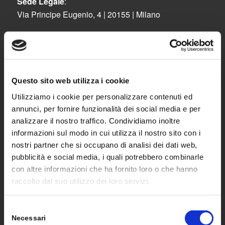
Sede Legale
:
Via Principe Eugenio, 4 | 20155 | Milano
Sede Operativa:
Via Lavoratori Autobianchi, 1 – Strada 8 – Edificio
22/F | 20832 | Desio (MB)
Tel. 0362 1900443
Questo sito web utilizza i cookie
Fax 0362.1400333
Utilizziamo i cookie per personalizzare contenuti ed
annunci, per fornire funzionalità dei social media e per
analizzare il nostro traffico. Condividiamo inoltre
informazioni sul modo in cui utilizza il nostro sito con i
nostri partner che si occupano di analisi dei dati web,
pubblicità e social media, i quali potrebbero combinarle
SOLUZIONI
con altre informazioni che ha fornito loro o che hanno
raccolto dal suo utilizzo dei loro servizi.
Moduli
Selezione
Inverter
Necessari
del