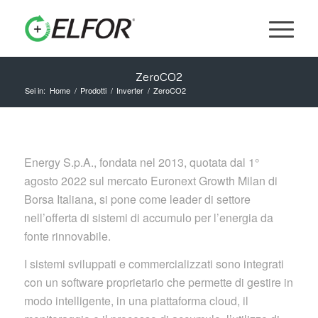
ZeroCO2
Sei in:
Home
/
Prodotti
/
Inverter
/
ZeroCO2
Energy S.p.A., fondata nel 2013, quotata dal 1°
agosto 2022 sul mercato Euronext Growth Milan di
Borsa Italiana, si pone come leader di settore
nell’offerta di sistemi di accumulo per l’energia da
fonte rinnovabile.
I sistemi sviluppati e commercializzati sono integrati
con un
software
proprietario che permette di gestire in
modo intelligente, in una piattaforma
cloud
, il