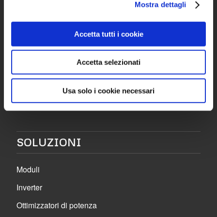
Mostra dettagli
Sede Operativa:
Via Lavoratori Autobianchi, 1 – Strada 8 – Edificio
Accetta tutti i cookie
22/F | 20832 | Desio (MB)
Tel. 0362 1900443
Accetta selezionati
Fax 0362.1400333
Usa solo i cookie necessari
SOLUZIONI
Moduli
Inverter
Ottimizzatori di potenza