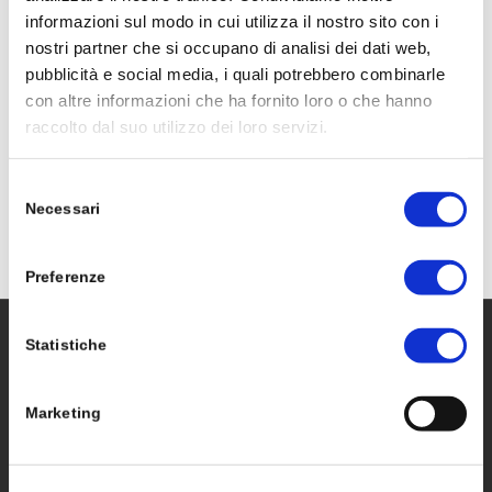
informazioni sul modo in cui utilizza il nostro sito con i
nostri partner che si occupano di analisi dei dati web,
pubblicità e social media, i quali potrebbero combinarle
con altre informazioni che ha fornito loro o che hanno
raccolto dal suo utilizzo dei loro servizi.
ZeroCO2 sistemi PCS extra large
Selezione
Necessari
del
consenso
Preferenze
Statistiche
ELFOR SRL
Marketing
Sede Legale
:
Via Principe Eugenio, 4 | 20155 | Milano