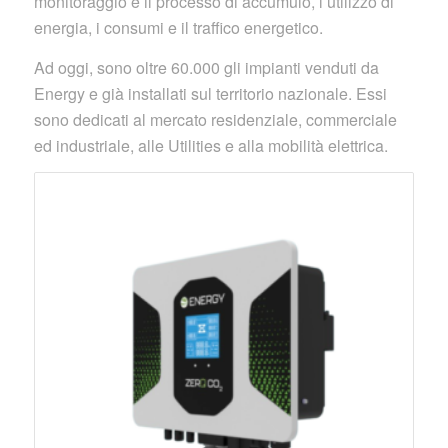
monitoraggio e il processo di accumulo, l’utilizzo di
energia, i consumi e il traffico energetico.
Ad oggi, sono oltre 60.000 gli impianti venduti da
Energy e già installati sul territorio nazionale. Essi
sono dedicati al mercato residenziale, commerciale
ed industriale, alle Utilities e alla mobilità elettrica.