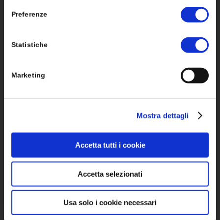
Storage Sistemi di Accumulo
Preferenze
Strutture di fissaggio
Accessori Elettrici
Statistiche
Marketing
SOLUZIONI
Mostra dettagli
Monitoraggio
Accetta tutti i cookie
Sistemi ad Isola Stand Alone
Accetta selezionati
Mobilità Elettrica
Pompe di Calore
Usa solo i cookie necessari
Energy Sharing