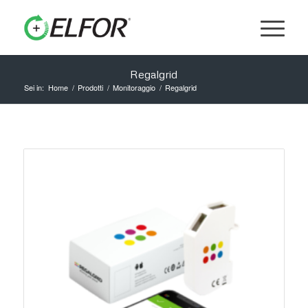
Regalgrid
Sei in:
Home
/
Prodotti
/
Monitoraggio
/
Regalgrid