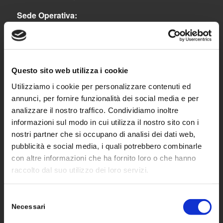
Sede Operativa:
Via Lavoratori Autobianchi, 1 – Strada 8 – Edificio
22/F | 20832 | Desio (MB)
Tel. 0362 1900443
Questo sito web utilizza i cookie
Fax 0362.1400333
Utilizziamo i cookie per personalizzare contenuti ed
annunci, per fornire funzionalità dei social media e per
analizzare il nostro traffico. Condividiamo inoltre
informazioni sul modo in cui utilizza il nostro sito con i
nostri partner che si occupano di analisi dei dati web,
SOLUZIONI
pubblicità e social media, i quali potrebbero combinarle
con altre informazioni che ha fornito loro o che hanno
raccolto dal suo utilizzo dei loro servizi.
Moduli
Inverter
Selezione
Necessari
del
Ottimizzatori di potenza
consenso