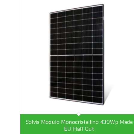
Solvis Modulo Monocristallino 430Wp Made
EU Half Cut