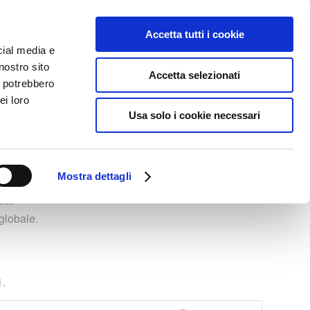
Accetta tutti i cookie
TAZIONE
BLOG
ACADEMY
AREA RISERVATA
cial media e
nostro sito
Accetta selezionati
i potrebbero
ei loro
Sei in:
Home
/
Prodotti
/
Moduli
/
Solvis
Usa solo i cookie necessari
Mostra dettagli
li.
globale.
1.