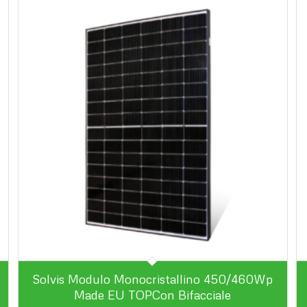
Solvis Modulo Monocristallino 450/460Wp
Made EU TOPCon Bifacciale