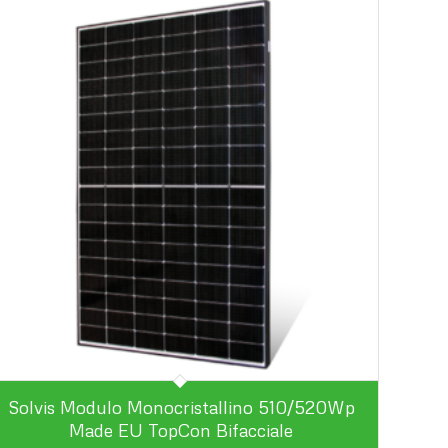
Solvis Modulo Monocristallino 510/520Wp
Made EU TopCon Bifacciale