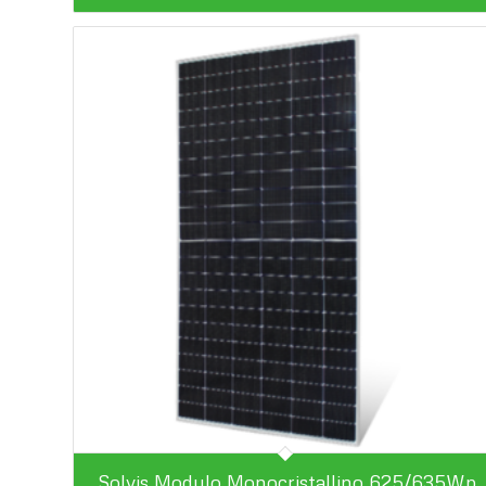
Solvis Modulo Monocristallino 625/635Wp