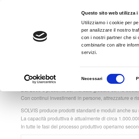
Questo sito web utilizza i
Utilizziamo i cookie per pe
per analizzare il nostro tra
con i nostri partner che si
combinarle con altre inform
servizi.
Selezione
SOLVIS è un produttore di moduli fotovoltaici con sed
Necessari
P
del
Dal 2009 è presente sul mercato globale con la dedizio
consenso
Con continui investimenti in persone, attrezzature e 
SOLVIS produce prodotti standard e moduli anche su mi
La capacità produttiva è attualmente di circa 1.000.00
In tutte le fasi del processo produttivo operiamo sec