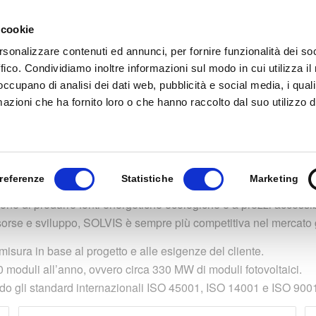
 cookie
HOME
CHI SIAMO
PRODOTTI
DOCUMEN
rsonalizzare contenuti ed annunci, per fornire funzionalità dei so
ffico. Condividiamo inoltre informazioni sul modo in cui utilizza il 
 occupano di analisi dei dati web, pubblicità e social media, i qual
Solvis
azioni che ha fornito loro o che hanno raccolto dal suo utilizzo d
e in Croazia.
referenze
Statistiche
Marketing
ne di produrre fonti energetiche ecologiche e a prezzi accessibi
risorse e sviluppo, SOLVIS è sempre più competitiva nel mercato 
sura in base al progetto e alle esigenze del cliente.
0 moduli all’anno, ovvero circa 330 MW di moduli fotovoltaici.
ondo gli standard internazionali ISO 45001, ISO 14001 e ISO 900