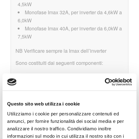
4,5kW
Monofase Imax 32A, per inverter da 4,6kW a
6,0kW
Monofase Imax 40A, per inverter da 6,0kW a
7,5kW
NB Verificare sempre la Imax dell’inverter
Sono costituiti dai seguenti componenti:
Centralino in ABS con porta trasparente
IP65,
Interruttore magnetotermici differenziali 6Ka
Tipo C Classe A,
Questo sito web utilizza i cookie
Interruttore magnetotermici 6Ka Tipo C,
Utilizziamo i cookie per personalizzare contenuti ed
Scaricatore di sovratensione Classe II 1P+N
annunci, per fornire funzionalità dei social media e per
40kA 275Vac,
analizzare il nostro traffico. Condividiamo inoltre
Accessori a completamento rispondenti alle
informazioni sul modo in cui utilizza il nostro sito con i