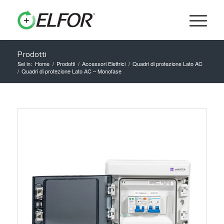
Prodotti
Sei in:
Home
/
Prodotti
/
Accessori Elettrici
/
Quadri di protezione Lato AC
/
Quadri di protezione Lato AC – Monofase