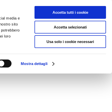
Accetta tutti i cookie
TAZIONE
BLOG
ACADEMY
AREA RISERVATA
cial media e
nostro sito
Accetta selezionati
i potrebbero
ei loro
Prodotti
/
Storage Sistemi di Accumulo
/
Azzurro ZCS
/
Serie HV SMART 5K
Usa solo i cookie necessari
 SMART 5K
Mostra dettagli