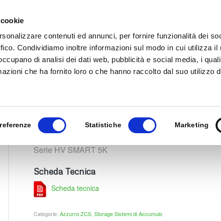
 cookie
HOME
CHI SIAMO
PRODOTTI
DOCUMEN
rsonalizzare contenuti ed annunci, per fornire funzionalità dei so
ffico. Condividiamo inoltre informazioni sul modo in cui utilizza il 
 occupano di analisi dei dati web, pubblicità e social media, i qual
azioni che ha fornito loro o che hanno raccolto dal suo utilizzo d
Sei in:
Home
/
Serie HV
referenze
Statistiche
Marketing
Serie HV SMART 5K
Scheda Tecnica
Scheda tecnica
Categorie:
Azzurro ZCS
,
Storage Sistemi di Accumulo