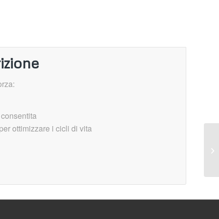
izione
orza:
 consentita
r ottimizzare i cicli di vita