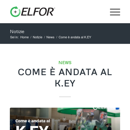
Notizie
Sei in:
Home
/
Notizie
/
News
/
Come è andata al K.EY
NEWS
COME È ANDATA AL
K.EY