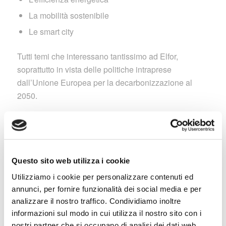
La mobilità sostenibile
Le smart city
Tutti temi che interessano tantissimo ad Elfor,
soprattutto in vista delle politiche intraprese
dall’Unione Europea per la decarbonizzazione al
2050.
Da parte nostra un enorme grazie a tutti coloro che
hanno partecipato all’evento visitando il nostro stand,
partecipando a un corso, chiedendo informazioni o
semplicemente passando per un saluto!
Questo sito web utilizza i cookie
La vostra presenza ha reso K.EY un’occasione
Utilizziamo i cookie per personalizzare contenuti ed
preziosa di confronto.
annunci, per fornire funzionalità dei social media e per
analizzare il nostro traffico. Condividiamo inoltre
informazioni sul modo in cui utilizza il nostro sito con i
nostri partner che si occupano di analisi dei dati web,