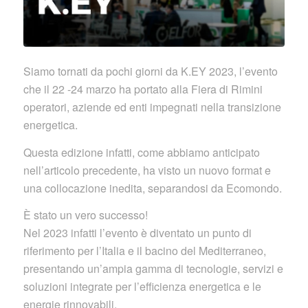
Siamo tornati da pochi giorni da K.EY 2023, l’evento
che il 22 -24 marzo ha portato alla Fiera di Rimini
operatori, aziende ed enti impegnati nella transizione
energetica.
Questa edizione infatti, come abbiamo anticipato
nell’articolo precedente, ha visto un nuovo format e
una collocazione inedita, separandosi da Ecomondo.
È stato un vero successo!
Nel 2023 infatti l’evento è diventato un punto di
riferimento per l’Italia e il bacino del Mediterraneo,
presentando un’ampia gamma di tecnologie, servizi e
soluzioni integrate per l’efficienza energetica e le
energie rinnovabili.