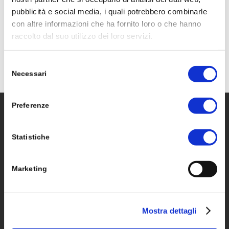
6 APRILE 2023
pubblicità e social media, i quali potrebbero combinarle
con altre informazioni che ha fornito loro o che hanno
raccolto dal suo utilizzo dei loro servizi.
Selezione
Necessari
del
consenso
Preferenze
ELFOR SRL
Statistiche
Sede Legale
:
Marketing
Via Principe Eugenio, 4 | 20155 | Milano
Sede Operativa:
Via Lavoratori Autobianchi, 1 – Strada 8 – Edificio
Mostra dettagli
22/F | 20832 | Desio (MB)