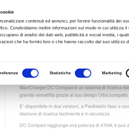
 cookie
HOME
CHI SIAMO
PRODOTTI
DOCUMEN
rsonalizzare contenuti ed annunci, per fornire funzionalità dei so
ffico. Condividiamo inoltre informazioni sul modo in cui utilizza il 
 occupano di analisi dei dati web, pubblicità e social media, i qual
azioni che ha fornito loro o che hanno raccolto dal suo utilizzo d
Sei in:
Home
/
Autel MaxiCharger
referenze
Statistiche
Marketing
MaxiCharger DC Compact è un sistema di ricarica dal
grande versatilità grazie al suo design Ultra compatto
E’ disponibile in due versioni, a Piedistallo fisso o 
stazione di ricarica facilmente e in sicurezza.
DC Compact raggiunge una potenza di 47kW, è può a