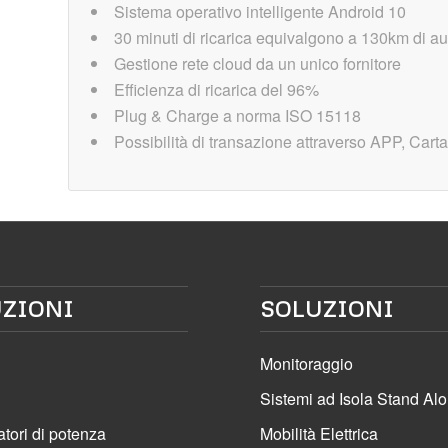
Sistema operativo intelligente Android 10
30 minuti di ricarica equivalgono a 130km di a
Gestione rete cloud da un unico fornitore
Efficienza di ricarica del 96%
Plug & Charge a norma ISO 15118
Possibilità di transazione attraverso APP, Car
ZIONI
SOLUZIONI
Monitoraggio
Sistemi ad Isola Stand Al
atori di potenza
Mobilità Elettrica